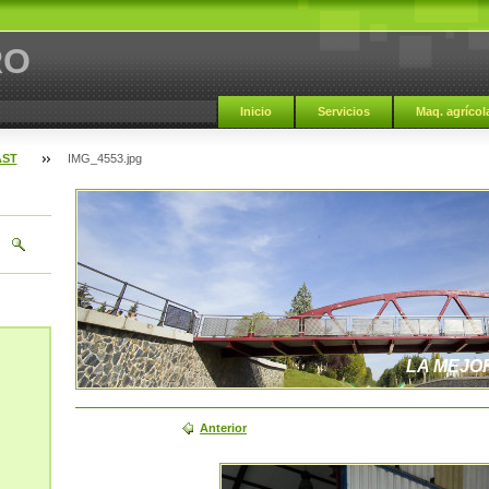
RO
Inicio
Servicios
Maq. agrícol
AST
IMG_4553.jpg
LA MEJO
Anterior