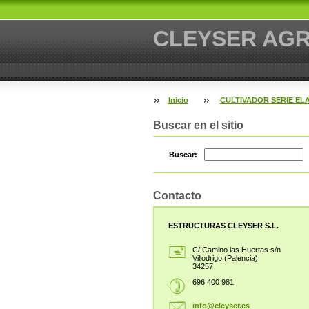
CLEYSER AG
Inicio
CULTIVADOR SERIE EL
Buscar en el sitio
Buscar:
Contacto
ESTRUCTURAS CLEYSER S.L.
C/ Camino las Huertas s/n
Villodrigo (Palencia)
34257
696 400 981
info@cle
yser.es